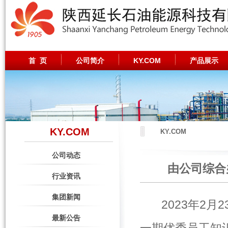
首 页
公司简介
KY.COM
产品展示
KY.COM
KY.COM
公司动态
由公司综合
行业资讯
集团新闻
2023年2月
最新公告