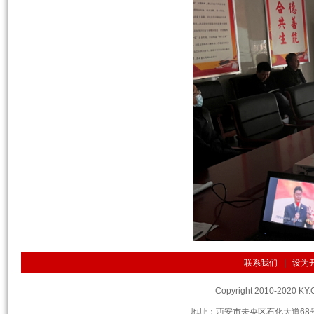
联系我们
|
设为
Copyright 2010-2020 
地址：西安市未央区石化大道68号