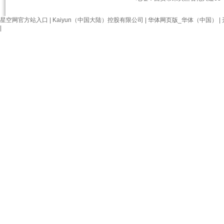
星空网官方站入口
|
Kaiyun（中国大陆）控股有限公司
|
华体网页版_华体（中国）
|
|