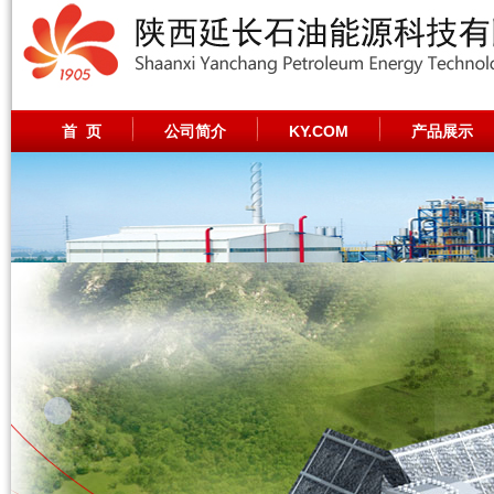
首 页
公司简介
KY.COM
产品展示