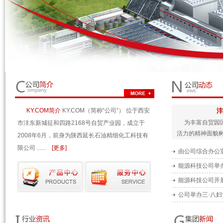
KY.COM简介
KY.COM（简称“公司”） 位于西安
为丰富自贸园区
市沣东新城征和四路2168号自贸产业园，成立于
活力的精神面貌树立
2008年6月，前身为陕西延长石油精细化工科技有
限公司 ......
[更多]
由公司综合办公室在
能源科技公司举办
能源科技公司开
公司举办三·八